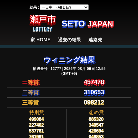
結果 :
SETO
JAPAN
家 HOME
過去の結果
連絡先
ウィニング結果
抽選番号 : 12777 | 2026年-08月-09日 12:55
(GMT +9)
457478
一等賞
310653
二等賞
098212
三等賞
特別賞
慰め賞
499084
885320
227402
340547
537761
426694
761991
046853