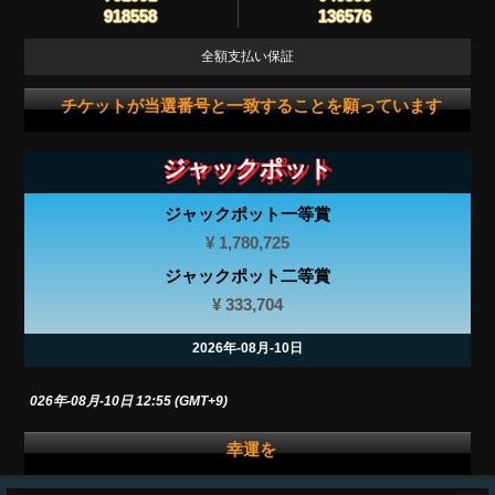
918558
136576
全額支払い保証
チケットが当選番号と一致することを願っています
ジャックポット
ジャックポット一等賞
¥ 1,780,725
ジャックポット二等賞
¥ 333,704
2026年-08月-10日
 :
2026年-08月-10日 12:55 (GMT+9)
幸運を